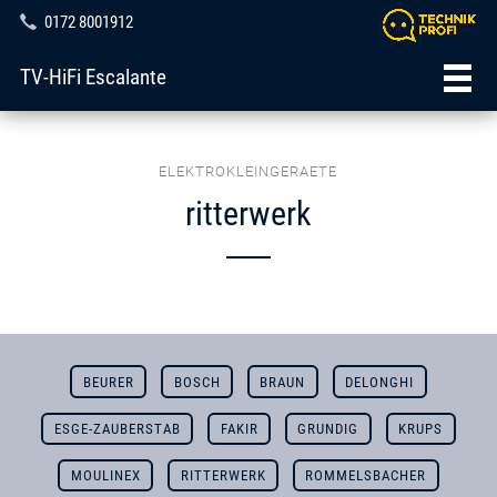
0172 8001912
TV-HiFi Escalante
ELEKTROKLEINGERAETE
ritterwerk
BEURER
BOSCH
BRAUN
DELONGHI
ESGE-ZAUBERSTAB
FAKIR
GRUNDIG
KRUPS
MOULINEX
RITTERWERK
ROMMELSBACHER