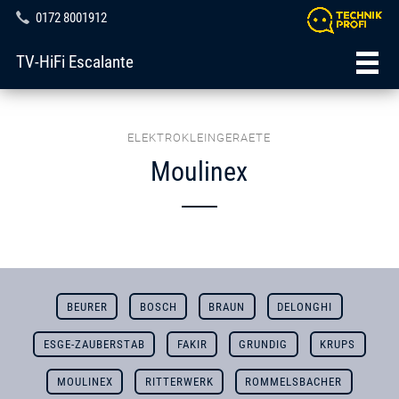
0172 8001912
TV-HiFi Escalante
ELEKTROKLEINGERAETE
Moulinex
BEURER
BOSCH
BRAUN
DELONGHI
ESGE-ZAUBERSTAB
FAKIR
GRUNDIG
KRUPS
MOULINEX
RITTERWERK
ROMMELSBACHER