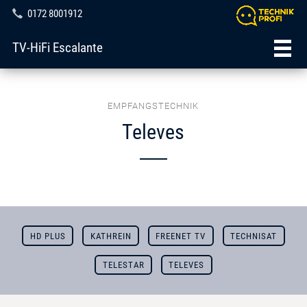
0172 8001912
TV-HiFi Escalante
EMPFANGSTECHNIK
Televes
HD PLUS
KATHREIN
FREENET TV
TECHNISAT
TELESTAR
TELEVES